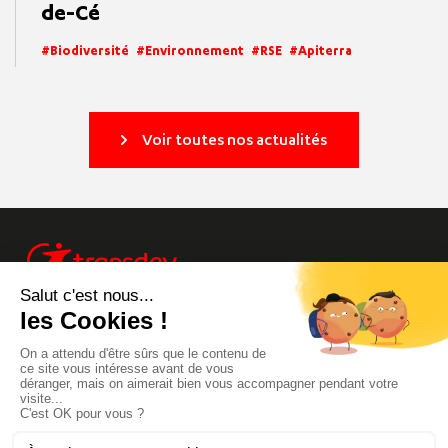
de-Cé
Biodiversité
Environnement
RSE
Apiterra
Voir toutes nos actualités
Info trafic
Site Groupe
Transdev Live
Mentions Légales
Pays
Footer
Carrières
Accessibilité
de
menu