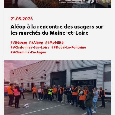
21.05.2026
Aléop à la rencontre des usagers sur
les marchés du Maine-et-Loire
#réseau
#aléop
#mobilité
#Chalonnes-Sur-Loire
#Doué-La-Fontaine
#Chemillé-En-Anjou